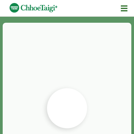
Mĕ-n
Chhōe詞
Chhōe...
Chhōe見本
Chhōe助數詞
Chhōe全文
Chhōe資料集
按怎Chhōe
紹介