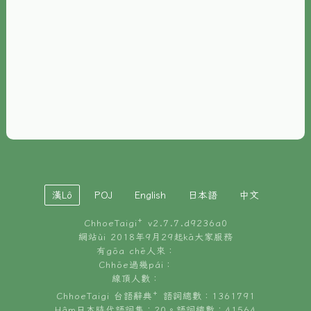
È-phoh
資源
📖
ChhoeTaigi⁺ 冊讀á
🐮
台文牛--哥
📚
台語文記憶
🏛️
白話字博物館
漢Lô
POJ
English
日本語
中文
🐶
狗公會曉學台語
ChhoeTaigi⁺ v
2.7.7.d9236a0
🎪
台文博覽會
網站ùi 2018年9月29起kā大家服務
有gōa chē人來：
🍜
Chhōe過幾pái：
台文雞絲麵
線頂人數：
ChhoeTaigi 台語辭典⁺ 語詞總數：1361791
Hâm日本時代語詞集：20。語詞總數：41564