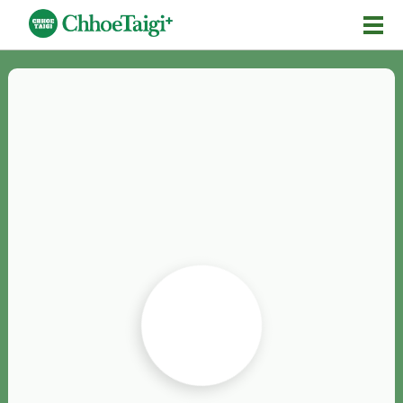
Mĕ-n
Chhōe詞
Chhōe...
Chhōe見本
Chhōe助數詞
Chhōe全文
Chhōe資料集
按怎Chhōe
紹介