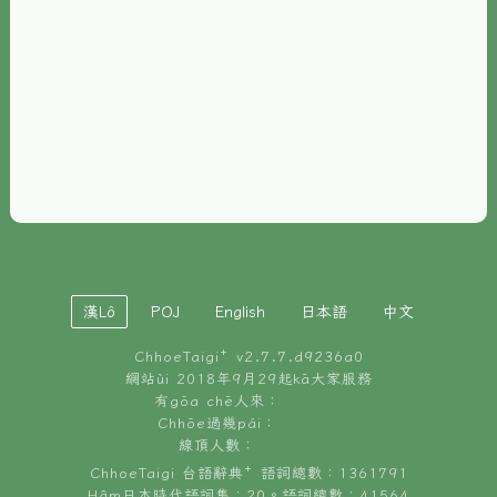
È-phoh
資源
📖
ChhoeTaigi⁺ 冊讀á
🐮
台文牛--哥
📚
台語文記憶
🏛️
白話字博物館
漢Lô
POJ
English
日本語
中文
🐶
狗公會曉學台語
ChhoeTaigi⁺ v
2.7.7.d9236a0
🎪
台文博覽會
網站ùi 2018年9月29起kā大家服務
有gōa chē人來：
🍜
Chhōe過幾pái：
台文雞絲麵
線頂人數：
ChhoeTaigi 台語辭典⁺ 語詞總數：1361791
Hâm日本時代語詞集：20。語詞總數：41564