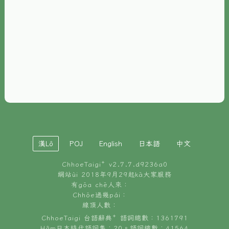
È-phoh
資源
📖
ChhoeTaigi⁺ 冊讀á
🐮
台文牛--哥
📚
台語文記憶
🏛️
白話字博物館
漢Lô
POJ
English
日本語
中文
🐶
狗公會曉學台語
ChhoeTaigi⁺ v
2.7.7.d9236a0
🎪
台文博覽會
網站ùi 2018年9月29起kā大家服務
有gōa chē人來：
🍜
Chhōe過幾pái：
台文雞絲麵
線頂人數：
ChhoeTaigi 台語辭典⁺ 語詞總數：1361791
Hâm日本時代語詞集：20。語詞總數：41564