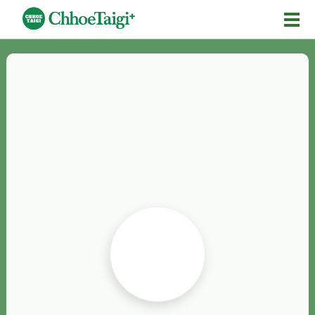
Mĕ-n
Chhōe詞
Chhōe...
Chhōe見本
Chhōe助數詞
Chhōe全文
Chhōe資料集
按怎Chhōe
紹介