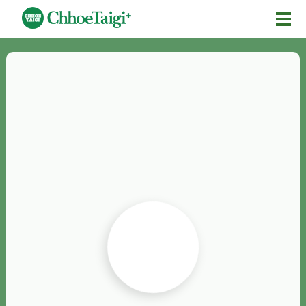
Mĕ-n
Chhōe詞
Chhōe...
Chhōe見本
Chhōe助數詞
Chhōe全文
Chhōe資料集
按怎Chhōe
紹介