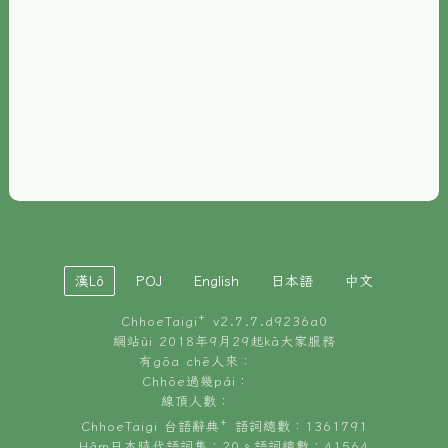
È-phoh
資源
📖
ChhoeTaigi⁺ 冊讀á
🐮
台文牛--哥
📚
台語文記憶
🏛️
白話字博物館
漢Lô
POJ
English
日本語
中文
🐶
狗公會曉學台語
ChhoeTaigi⁺ v
2.7.7.d9236a0
🎪
台文博覽會
網站ùi 2018年9月29起kā大家服務
有gōa chē人來：
🍜
Chhōe過幾pái：
台文雞絲麵
線頂人數：
ChhoeTaigi 台語辭典⁺ 語詞總數：1361791
Hâm日本時代語詞集：20。語詞總數：41564