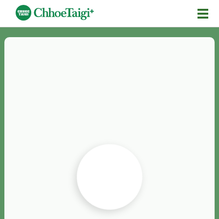
Mĕ-n
Chhōe詞
Chhōe...
Chhōe見本
Chhōe助數詞
Chhōe全文
Chhōe資料集
按怎Chhōe
紹介