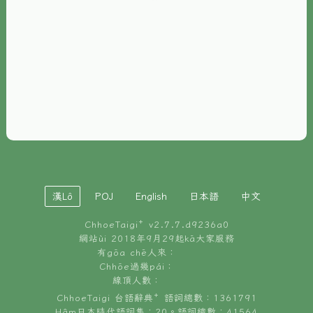
È-phoh
資源
📖
ChhoeTaigi⁺ 冊讀á
🐮
台文牛--哥
📚
台語文記憶
🏛️
白話字博物館
漢Lô
POJ
English
日本語
中文
🐶
狗公會曉學台語
ChhoeTaigi⁺ v
2.7.7.d9236a0
🎪
台文博覽會
網站ùi 2018年9月29起kā大家服務
有gōa chē人來：
🍜
Chhōe過幾pái：
台文雞絲麵
線頂人數：
ChhoeTaigi 台語辭典⁺ 語詞總數：1361791
Hâm日本時代語詞集：20。語詞總數：41564