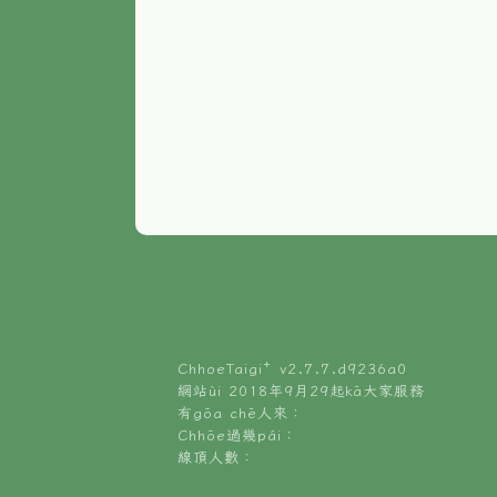
ChhoeTaigi⁺ v
2.7.7.d9236a0
網站ùi 2018年9月29起kā大家服務
有gōa chē人來：
Chhōe過幾pái：
線頂人數：