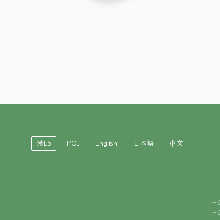
漢Lô
POJ
English
日本語
中文
H
H