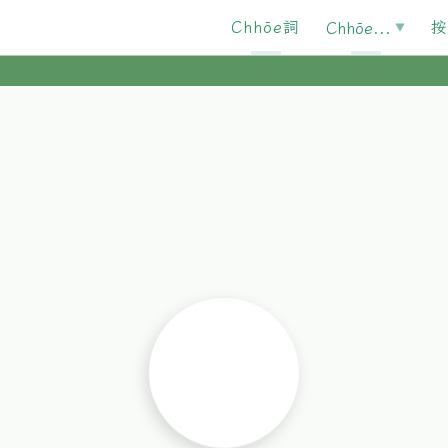
Chhōe詞
按
Chhōe...