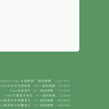
ChhoeTaigi 台語辭典⁺ 語詞總數：1361791
Hâm日本時代語詞集：20。語詞總數：41564
Hâm紙冊索引：4。語詞總數：131509
Hâm文學著作索引：4。語詞總數：12640
âm線頂文字媒體索引：9。語詞總數：302566
âm線頂影片媒體索引：4。語詞總數：432040