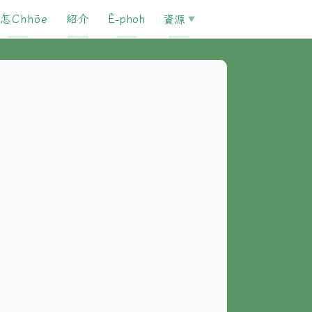
怎Chhōe
紹介
È-phoh
資源