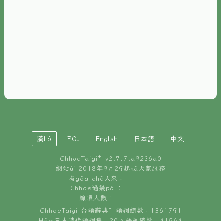
È-phoh
資源
📖
ChhoeTaigi⁺ 冊讀á
🐮
台文牛--哥
📚
台語文記憶
🏛️
白話字博物館
漢Lô
POJ
English
日本語
中文
🐶
狗公會曉學台語
ChhoeTaigi⁺ v
2.7.7.d9236a0
🎪
台文博覽會
網站ùi 2018年9月29起kā大家服務
有gōa chē人來：
🍜
Chhōe過幾pái：
台文雞絲麵
線頂人數：
ChhoeTaigi 台語辭典⁺ 語詞總數：1361791
Hâm日本時代語詞集：20。語詞總數：41564