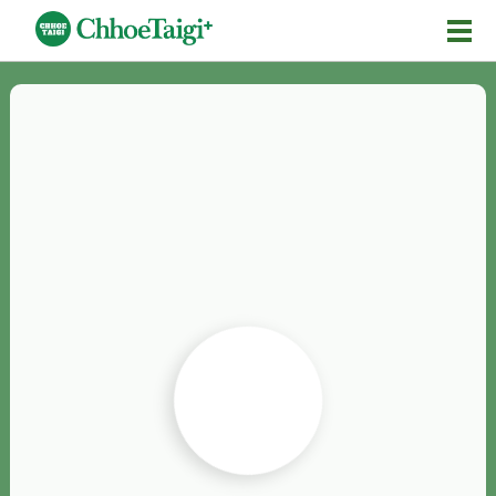
Mĕ-n
Chhōe詞
Chhōe...
Chhōe見本
Chhōe助數詞
Chhōe全文
Chhōe資料集
按怎Chhōe
紹介