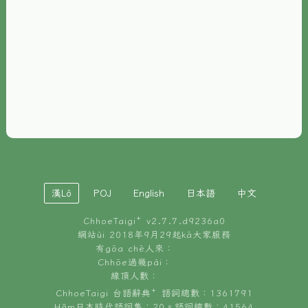
È-phoh
資源
📖
ChhoeTaigi⁺ 冊讀á
🐮
台文牛--哥
📚
台語文記憶
🏛️
白話字博物館
漢Lô
POJ
English
日本語
中文
🐶
狗公會曉學台語
ChhoeTaigi⁺ v
2.7.7.d9236a0
🎪
台文博覽會
網站ùi 2018年9月29起kā大家服務
有gōa chē人來：
🍜
Chhōe過幾pái：
台文雞絲麵
線頂人數：
ChhoeTaigi 台語辭典⁺ 語詞總數：1361791
Hâm日本時代語詞集：20。語詞總數：41564