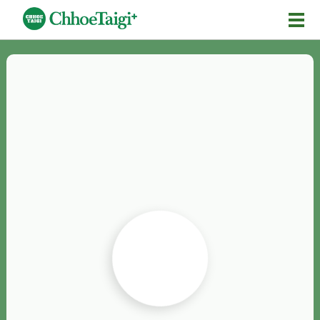
Mĕ-n
Chhōe詞
Chhōe...
Chhōe見本
Chhōe助數詞
Chhōe全文
Chhōe資料集
按怎Chhōe
紹介