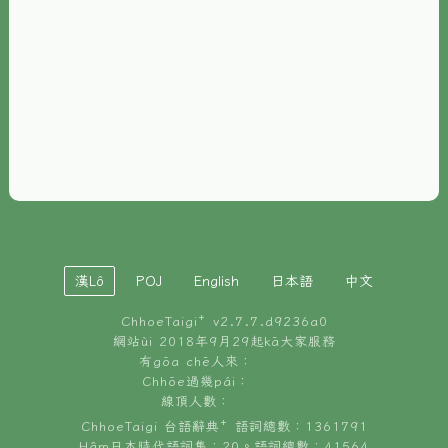
È-phoh
資源
📖
ChhoeTaigi⁺ 冊讀á
🐮
台文牛--哥
📚
台語文記憶
🏛️
白話字博物館
漢Lô
POJ
English
日本語
中文
🐶
狗公會曉學台語
ChhoeTaigi⁺ v
2.7.7.d9236a0
🎪
台文博覽會
網站ùi 2018年9月29起kā大家服務
有gōa chē人來：
🍜
Chhōe過幾pái：
台文雞絲麵
線頂人數：
ChhoeTaigi 台語辭典⁺ 語詞總數：1361791
Hâm日本時代語詞集：20。語詞總數：41564