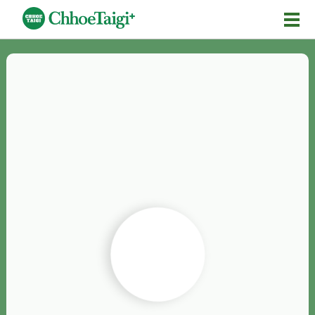
Mĕ-n
Chhōe詞
Chhōe...
Chhōe見本
Chhōe助數詞
Chhōe全文
Chhōe資料集
按怎Chhōe
紹介