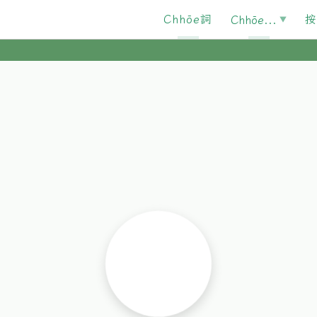
Chhōe詞
按
Chhōe...