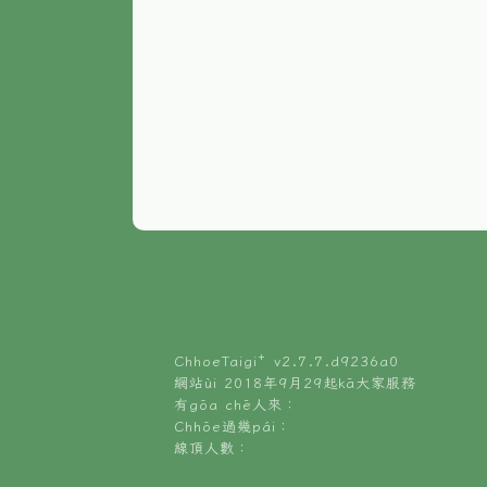
ChhoeTaigi⁺ v
2.7.7.d9236a0
網站ùi 2018年9月29起kā大家服務
有gōa chē人來：
Chhōe過幾pái：
線頂人數：