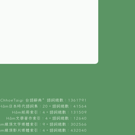
ChhoeTaigi 台語辭典⁺ 語詞總數：1361791
Hâm日本時代語詞集：20。語詞總數：41564
Hâm紙冊索引：4。語詞總數：131509
Hâm文學著作索引：4。語詞總數：12640
âm線頂文字媒體索引：9。語詞總數：302566
âm線頂影片媒體索引：4。語詞總數：432040