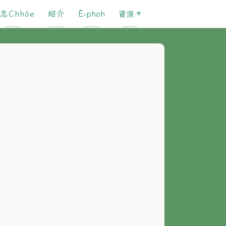
怎Chhōe
紹介
È-phoh
資源