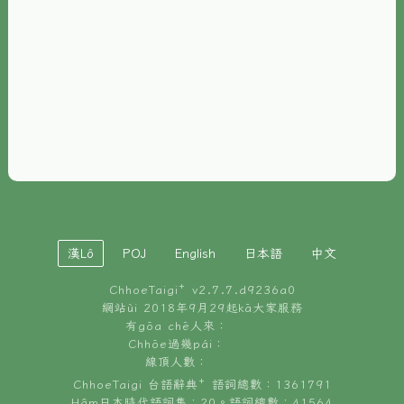
È-phoh
資源
📖
ChhoeTaigi⁺ 冊讀á
🐮
台文牛--哥
📚
台語文記憶
🏛️
白話字博物館
漢Lô
POJ
English
日本語
中文
🐶
狗公會曉學台語
ChhoeTaigi⁺ v
2.7.7.d9236a0
🎪
台文博覽會
網站ùi 2018年9月29起kā大家服務
有gōa chē人來：
🍜
Chhōe過幾pái：
台文雞絲麵
線頂人數：
ChhoeTaigi 台語辭典⁺ 語詞總數：1361791
Hâm日本時代語詞集：20。語詞總數：41564