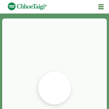
Mĕ-n
Chhōe詞
Chhōe...
Chhōe見本
Chhōe助數詞
Chhōe全文
Chhōe資料集
按怎Chhōe
紹介