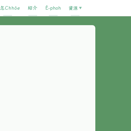
怎Chhōe
紹介
È-phoh
資源