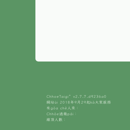
ChhoeTaigi⁺ v
2.7.7.d9236a0
網站ùi 2018年9月29起kā大家服務
有gōa chē人來：
Chhōe過幾pái：
線頂人數：