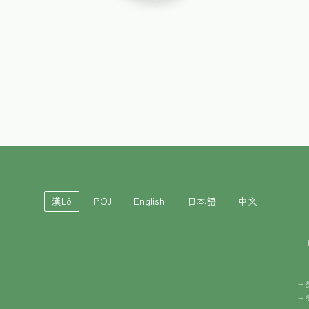
漢Lô
POJ
English
日本語
中文
H
H