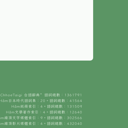
ChhoeTaigi 台語辭典⁺ 語詞總數：1361791
Hâm日本時代語詞集：20。語詞總數：41564
Hâm紙冊索引：4。語詞總數：131509
Hâm文學著作索引：4。語詞總數：12640
âm線頂文字媒體索引：9。語詞總數：302566
âm線頂影片媒體索引：4。語詞總數：432040