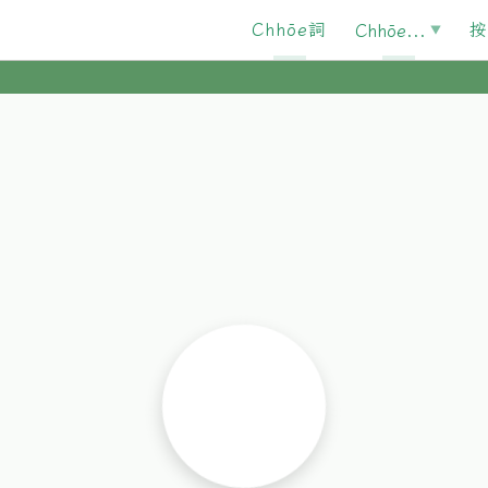
Chhōe詞
按
Chhōe...