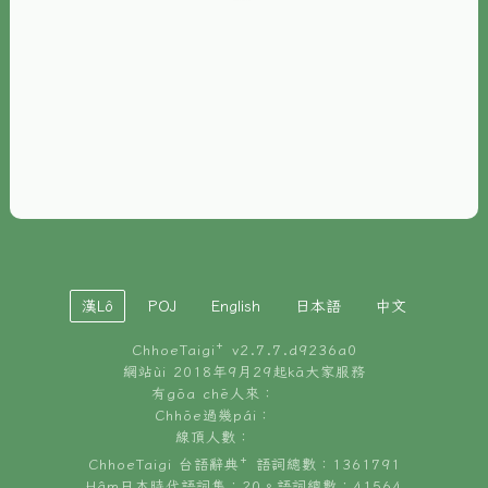
È-phoh
資源
📖
ChhoeTaigi⁺ 冊讀á
🐮
台文牛--哥
📚
台語文記憶
🏛️
白話字博物館
漢Lô
POJ
English
日本語
中文
🐶
狗公會曉學台語
ChhoeTaigi⁺ v
2.7.7.d9236a0
🎪
台文博覽會
網站ùi 2018年9月29起kā大家服務
有gōa chē人來：
🍜
Chhōe過幾pái：
台文雞絲麵
線頂人數：
ChhoeTaigi 台語辭典⁺ 語詞總數：1361791
Hâm日本時代語詞集：20。語詞總數：41564