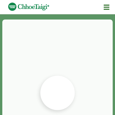
Mĕ-n
Chhōe詞
Chhōe...
Chhōe見本
Chhōe助數詞
Chhōe全文
Chhōe資料集
按怎Chhōe
紹介