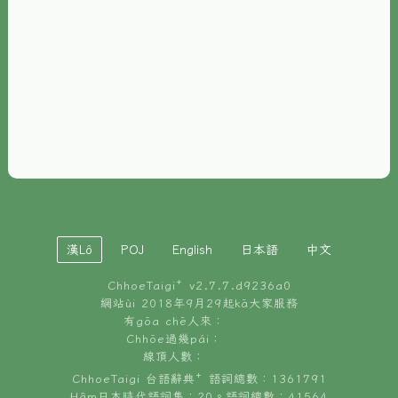
È-phoh
資源
📖
ChhoeTaigi⁺ 冊讀á
🐮
台文牛--哥
📚
台語文記憶
🏛️
白話字博物館
漢Lô
POJ
English
日本語
中文
🐶
狗公會曉學台語
ChhoeTaigi⁺ v
2.7.7.d9236a0
🎪
台文博覽會
網站ùi 2018年9月29起kā大家服務
有gōa chē人來：
🍜
Chhōe過幾pái：
台文雞絲麵
線頂人數：
ChhoeTaigi 台語辭典⁺ 語詞總數：1361791
Hâm日本時代語詞集：20。語詞總數：41564