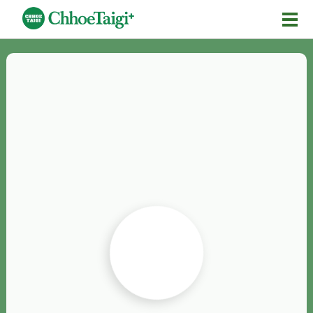
Mĕ-n
Chhōe詞
Chhōe...
Chhōe見本
Chhōe助數詞
Chhōe全文
Chhōe資料集
按怎Chhōe
紹介