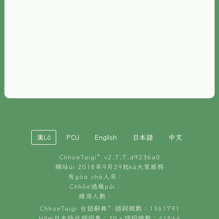
È-phoh
資源
📖
ChhoeTaigi⁺ 冊讀á
🐮
台文牛--哥
📚
台語文記憶
🏛️
白話字博物館
漢Lô
POJ
English
日本語
中文
🐶
狗公會曉學台語
ChhoeTaigi⁺ v
2.7.7.d9236a0
🎪
台文博覽會
網站ùi 2018年9月29起kā大家服務
有gōa chē人來：
🍜
Chhōe過幾pái：
台文雞絲麵
線頂人數：
ChhoeTaigi 台語辭典⁺ 語詞總數：1361791
Hâm日本時代語詞集：20。語詞總數：41564