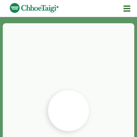
Mĕ-n
Chhōe詞
Chhōe...
Chhōe見本
Chhōe助數詞
Chhōe全文
Chhōe資料集
按怎Chhōe
紹介