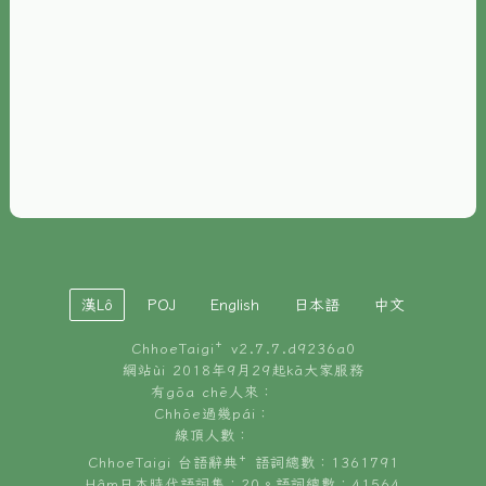
È-phoh
資源
📖
ChhoeTaigi⁺ 冊讀á
🐮
台文牛--哥
📚
台語文記憶
🏛️
白話字博物館
漢Lô
POJ
English
日本語
中文
🐶
狗公會曉學台語
ChhoeTaigi⁺ v
2.7.7.d9236a0
🎪
台文博覽會
網站ùi 2018年9月29起kā大家服務
有gōa chē人來：
🍜
Chhōe過幾pái：
台文雞絲麵
線頂人數：
ChhoeTaigi 台語辭典⁺ 語詞總數：1361791
Hâm日本時代語詞集：20。語詞總數：41564