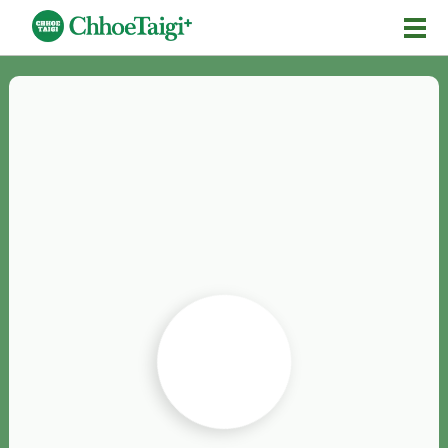
Mĕ-n
Chhōe詞
Chhōe...
Chhōe見本
Chhōe助數詞
Chhōe全文
Chhōe資料集
按怎Chhōe
紹介