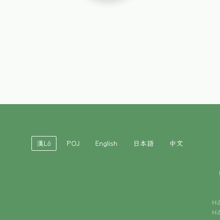
漢Lô
POJ
English
日本語
中文
H
H