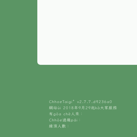
ChhoeTaigi⁺ v
2.7.7.d9236a0
網站ùi 2018年9月29起kā大家服務
有gōa chē人來：
Chhōe過幾pái：
線頂人數：