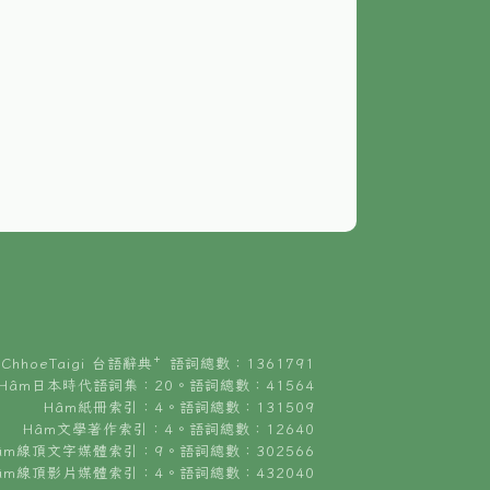
ChhoeTaigi 台語辭典⁺ 語詞總數：1361791
Hâm日本時代語詞集：20。語詞總數：41564
Hâm紙冊索引：4。語詞總數：131509
Hâm文學著作索引：4。語詞總數：12640
âm線頂文字媒體索引：9。語詞總數：302566
âm線頂影片媒體索引：4。語詞總數：432040