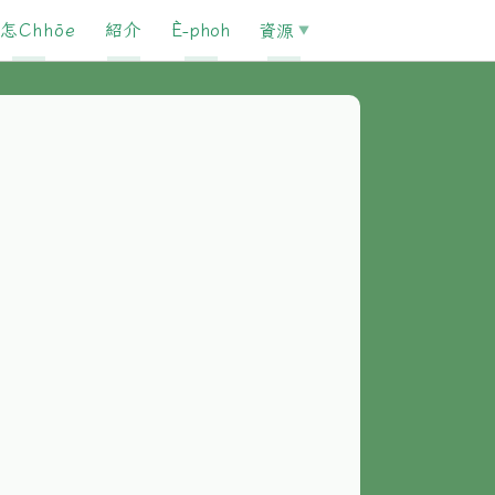
怎Chhōe
紹介
È-phoh
資源