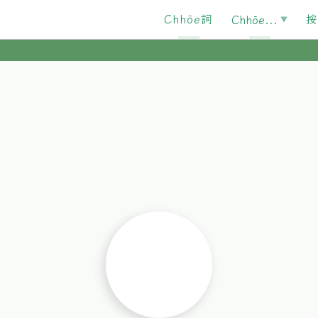
Chhōe詞
按
Chhōe...