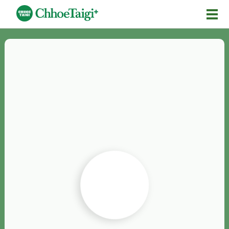
Mĕ-n
Chhōe詞
Chhōe...
Chhōe見本
Chhōe助數詞
Chhōe全文
Chhōe資料集
按怎Chhōe
紹介