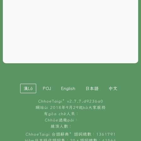
È-phoh
資源
📖
ChhoeTaigi⁺ 冊讀á
🐮
台文牛--哥
📚
台語文記憶
🏛️
白話字博物館
漢Lô
POJ
English
日本語
中文
🐶
狗公會曉學台語
ChhoeTaigi⁺ v
2.7.7.d9236a0
🎪
台文博覽會
網站ùi 2018年9月29起kā大家服務
有gōa chē人來：
🍜
Chhōe過幾pái：
台文雞絲麵
線頂人數：
ChhoeTaigi 台語辭典⁺ 語詞總數：1361791
Hâm日本時代語詞集：20。語詞總數：41564