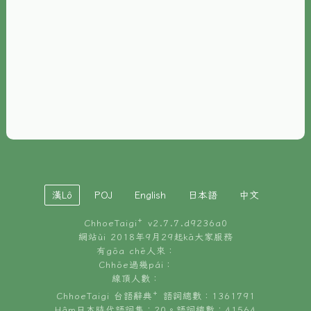
È-phoh
資源
📖
ChhoeTaigi⁺ 冊讀á
🐮
台文牛--哥
📚
台語文記憶
🏛️
白話字博物館
漢Lô
POJ
English
日本語
中文
🐶
狗公會曉學台語
ChhoeTaigi⁺ v
2.7.7.d9236a0
🎪
台文博覽會
網站ùi 2018年9月29起kā大家服務
有gōa chē人來：
🍜
Chhōe過幾pái：
台文雞絲麵
線頂人數：
ChhoeTaigi 台語辭典⁺ 語詞總數：1361791
Hâm日本時代語詞集：20。語詞總數：41564