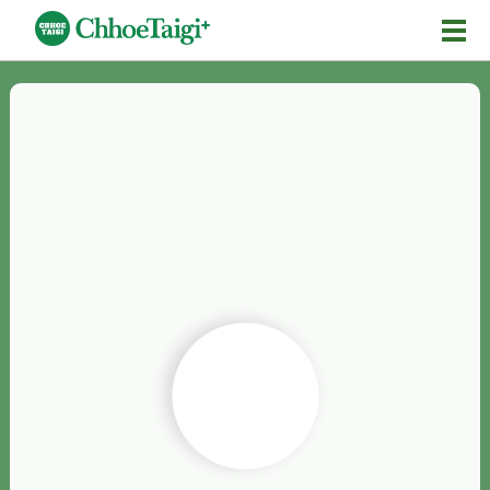
Mĕ-n
Chhōe詞
Chhōe...
Chhōe見本
Chhōe助數詞
Chhōe全文
Chhōe資料集
按怎Chhōe
紹介