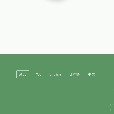
漢Lô
POJ
English
日本語
中文
H
H