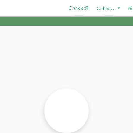
Chhōe詞
按
Chhōe...