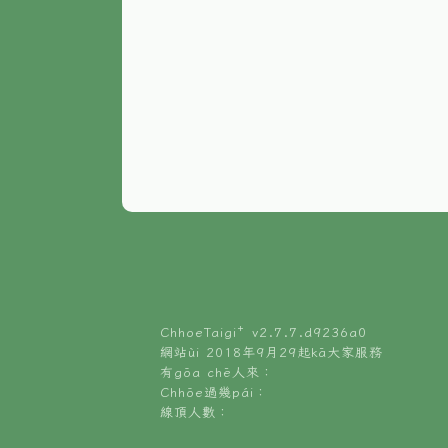
ChhoeTaigi⁺ v
2.7.7.d9236a0
網站ùi 2018年9月29起kā大家服務
有gōa chē人來：
Chhōe過幾pái：
線頂人數：