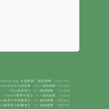
ChhoeTaigi 台語辭典⁺ 語詞總數：1361791
Hâm日本時代語詞集：20。語詞總數：41564
Hâm紙冊索引：4。語詞總數：131509
Hâm文學著作索引：4。語詞總數：12640
âm線頂文字媒體索引：9。語詞總數：302566
âm線頂影片媒體索引：4。語詞總數：432040