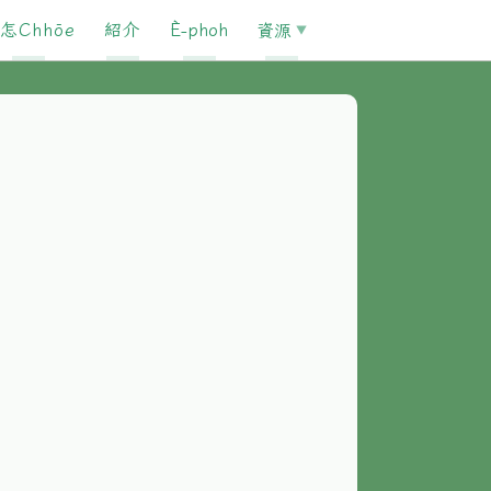
怎Chhōe
紹介
È-phoh
資源