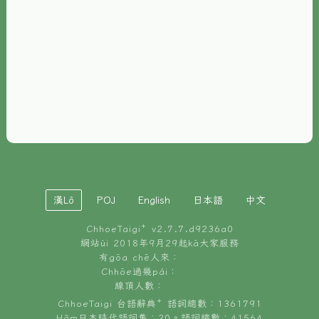
È-phoh
資源
📖
ChhoeTaigi⁺ 冊讀á
🐮
台文牛--哥
📚
台語文記憶
🏛️
白話字博物館
漢Lô
POJ
English
日本語
中文
🐶
狗公會曉學台語
ChhoeTaigi⁺ v
2.7.7.d9236a0
🎪
台文博覽會
網站ùi 2018年9月29起kā大家服務
有gōa chē人來：
🍜
Chhōe過幾pái：
台文雞絲麵
線頂人數：
ChhoeTaigi 台語辭典⁺ 語詞總數：1361791
Hâm日本時代語詞集：20。語詞總數：41564