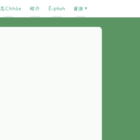
怎Chhōe
紹介
È-phoh
資源