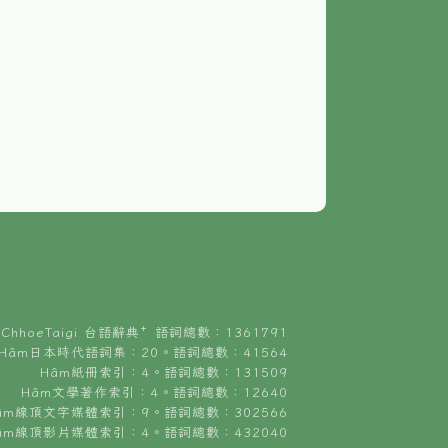
ChhoeTaigi 台語辭典⁺ 語詞總數：1361791
Hâm日本時代語詞集：20。語詞總數：41564
Hâm紙冊索引：4。語詞總數：131509
Hâm文學著作索引：4。語詞總數：12640
âm線頂文字媒體索引：9。語詞總數：302566
âm線頂影片媒體索引：4。語詞總數：432040