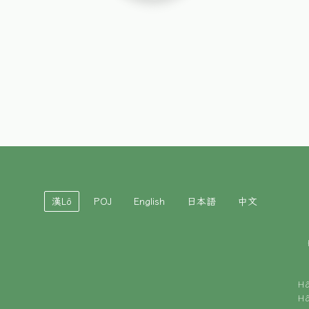
漢Lô
POJ
English
日本語
中文
H
H