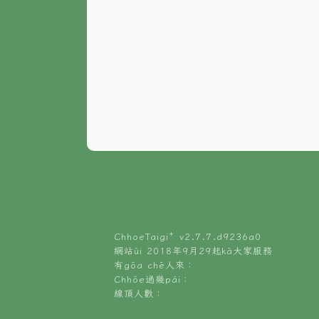
ChhoeTaigi⁺ v
2.7.7.d9236a0
網站ùi 2018年9月29起kā大家服務
有gōa chē人來：
Chhōe過幾pái：
線頂人數：