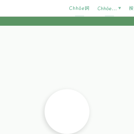
Chhōe詞
按
Chhōe...