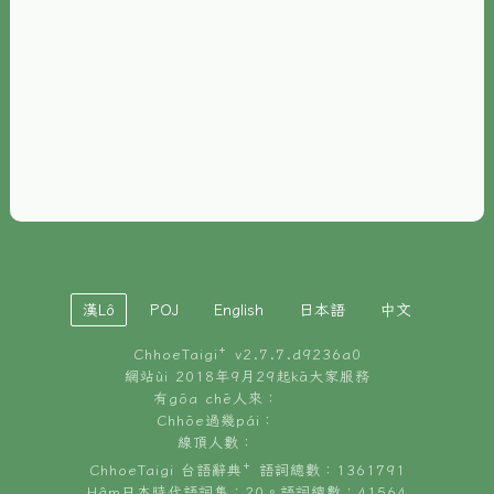
È-phoh
資源
📖
ChhoeTaigi⁺ 冊讀á
🐮
台文牛--哥
📚
台語文記憶
🏛️
白話字博物館
漢Lô
POJ
English
日本語
中文
🐶
狗公會曉學台語
ChhoeTaigi⁺ v
2.7.7.d9236a0
🎪
台文博覽會
網站ùi 2018年9月29起kā大家服務
有gōa chē人來：
🍜
Chhōe過幾pái：
台文雞絲麵
線頂人數：
ChhoeTaigi 台語辭典⁺ 語詞總數：1361791
Hâm日本時代語詞集：20。語詞總數：41564