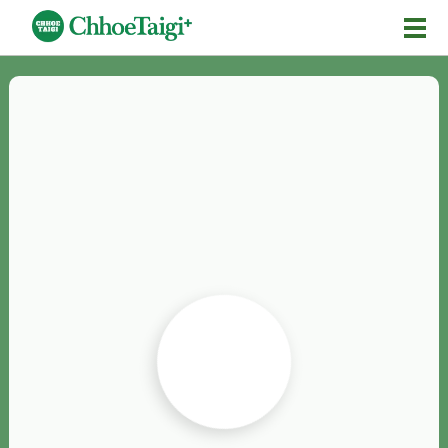
Mĕ-n
Chhōe詞
Chhōe...
Chhōe見本
Chhōe助數詞
Chhōe全文
Chhōe資料集
按怎Chhōe
紹介