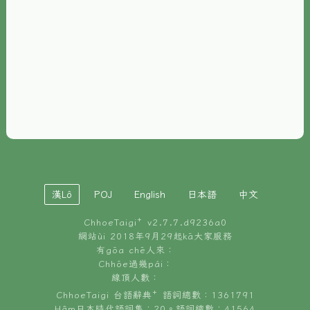
È-phoh
資源
📖
ChhoeTaigi⁺ 冊讀á
🐮
台文牛--哥
📚
台語文記憶
🏛️
白話字博物館
漢Lô
POJ
English
日本語
中文
🐶
狗公會曉學台語
ChhoeTaigi⁺ v
2.7.7.d9236a0
🎪
台文博覽會
網站ùi 2018年9月29起kā大家服務
有gōa chē人來：
🍜
Chhōe過幾pái：
台文雞絲麵
線頂人數：
ChhoeTaigi 台語辭典⁺ 語詞總數：1361791
Hâm日本時代語詞集：20。語詞總數：41564