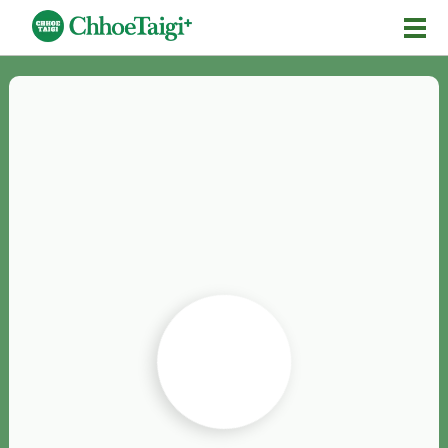
Mĕ-n
Chhōe詞
Chhōe...
Chhōe見本
Chhōe助數詞
Chhōe全文
Chhōe資料集
按怎Chhōe
紹介