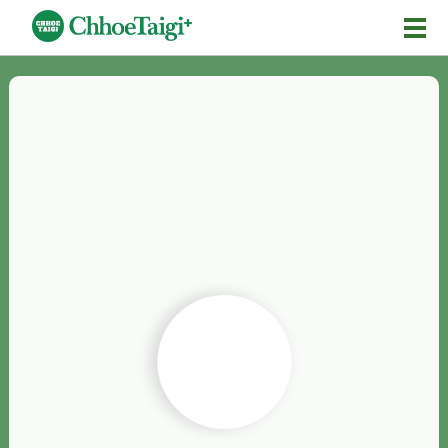
Mĕ-n
Chhōe詞
Chhōe...
Chhōe見本
Chhōe助數詞
Chhōe全文
Chhōe資料集
按怎Chhōe
紹介