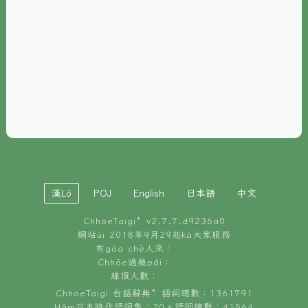
È-phoh
資源
📖
ChhoeTaigi⁺ 冊讀á
🐮
台文牛--哥
📚
台語文記憶
🏛️
白話字博物館
漢Lô
POJ
English
日本語
中文
🐶
狗公會曉學台語
ChhoeTaigi⁺ v
2.7.7.d9236a0
🎪
台文博覽會
網站ùi 2018年9月29起kā大家服務
有gōa chē人來：
🍜
Chhōe過幾pái：
台文雞絲麵
線頂人數：
ChhoeTaigi 台語辭典⁺ 語詞總數：1361791
Hâm日本時代語詞集：20。語詞總數：41564