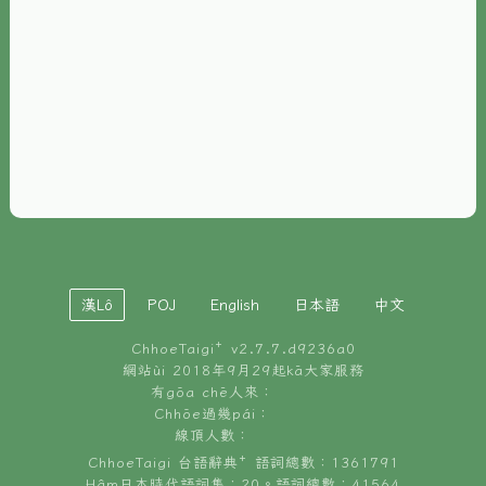
È-phoh
資源
📖
ChhoeTaigi⁺ 冊讀á
🐮
台文牛--哥
📚
台語文記憶
🏛️
白話字博物館
漢Lô
POJ
English
日本語
中文
🐶
狗公會曉學台語
ChhoeTaigi⁺ v
2.7.7.d9236a0
🎪
台文博覽會
網站ùi 2018年9月29起kā大家服務
有gōa chē人來：
🍜
Chhōe過幾pái：
台文雞絲麵
線頂人數：
ChhoeTaigi 台語辭典⁺ 語詞總數：1361791
Hâm日本時代語詞集：20。語詞總數：41564