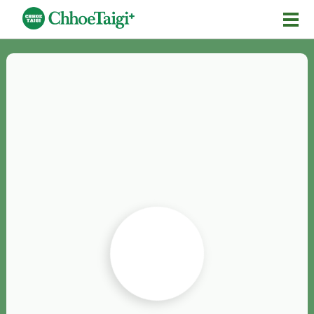
Mĕ-n
Chhōe詞
Chhōe...
Chhōe見本
Chhōe助數詞
Chhōe全文
Chhōe資料集
按怎Chhōe
紹介