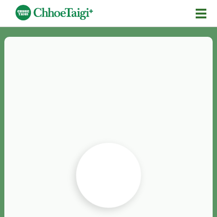
Mĕ-n
Chhōe詞
Chhōe...
Chhōe見本
Chhōe助數詞
Chhōe全文
Chhōe資料集
按怎Chhōe
紹介