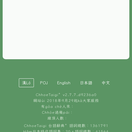
È-phoh
資源
📖
ChhoeTaigi⁺ 冊讀á
🐮
台文牛--哥
📚
台語文記憶
🏛️
白話字博物館
漢Lô
POJ
English
日本語
中文
🐶
狗公會曉學台語
ChhoeTaigi⁺ v
2.7.7.d9236a0
🎪
台文博覽會
網站ùi 2018年9月29起kā大家服務
有gōa chē人來：
🍜
Chhōe過幾pái：
台文雞絲麵
線頂人數：
ChhoeTaigi 台語辭典⁺ 語詞總數：1361791
Hâm日本時代語詞集：20。語詞總數：41564