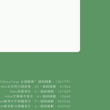
ChhoeTaigi 台語辭典⁺ 語詞總數：1361791
Hâm日本時代語詞集：20。語詞總數：41564
Hâm紙冊索引：4。語詞總數：131509
Hâm文學著作索引：4。語詞總數：12640
âm線頂文字媒體索引：9。語詞總數：302566
âm線頂影片媒體索引：4。語詞總數：432040