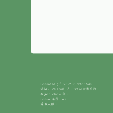
ChhoeTaigi⁺ v
2.7.7.d9236a0
網站ùi 2018年9月29起kā大家服務
有gōa chē人來：
Chhōe過幾pái：
線頂人數：