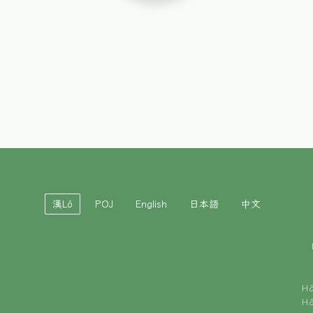
漢Lô
POJ
English
日本語
中文
H
H