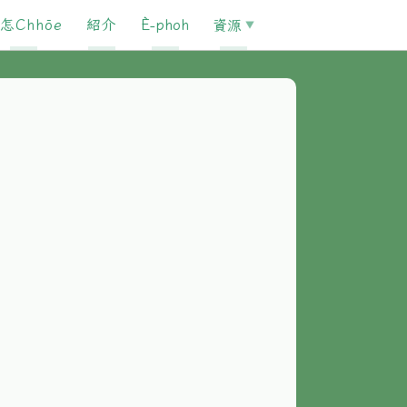
怎Chhōe
紹介
È-phoh
資源