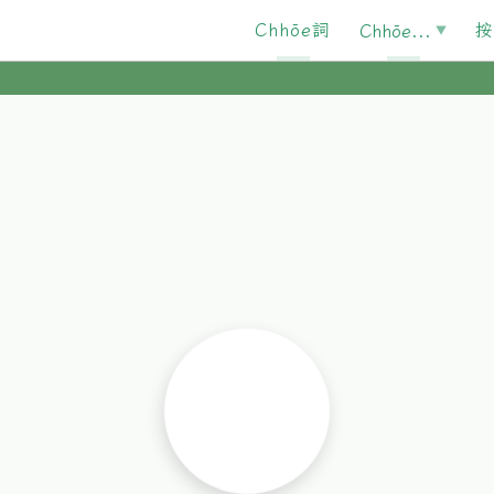
Chhōe詞
按
Chhōe...