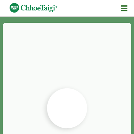
Mĕ-n
Chhōe詞
Chhōe...
Chhōe見本
Chhōe助數詞
Chhōe全文
Chhōe資料集
按怎Chhōe
紹介