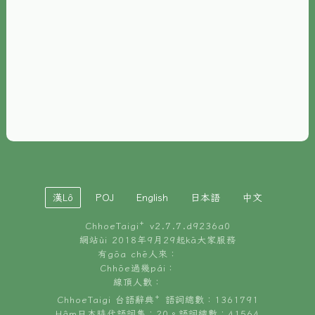
È-phoh
資源
📖
ChhoeTaigi⁺ 冊讀á
🐮
台文牛--哥
📚
台語文記憶
🏛️
白話字博物館
漢Lô
POJ
English
日本語
中文
🐶
狗公會曉學台語
ChhoeTaigi⁺ v
2.7.7.d9236a0
🎪
台文博覽會
網站ùi 2018年9月29起kā大家服務
有gōa chē人來：
🍜
Chhōe過幾pái：
台文雞絲麵
線頂人數：
ChhoeTaigi 台語辭典⁺ 語詞總數：1361791
Hâm日本時代語詞集：20。語詞總數：41564