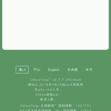
È-phoh
資源
📖
ChhoeTaigi⁺ 冊讀á
🐮
台文牛--哥
📚
台語文記憶
🏛️
白話字博物館
漢Lô
POJ
English
日本語
中文
🐶
狗公會曉學台語
ChhoeTaigi⁺ v
2.7.7.d9236a0
🎪
台文博覽會
網站ùi 2018年9月29起kā大家服務
有gōa chē人來：
🍜
Chhōe過幾pái：
台文雞絲麵
線頂人數：
ChhoeTaigi 台語辭典⁺ 語詞總數：1361791
Hâm日本時代語詞集：20。語詞總數：41564