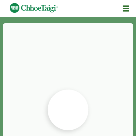
Mĕ-n
Chhōe詞
Chhōe...
Chhōe見本
Chhōe助數詞
Chhōe全文
Chhōe資料集
按怎Chhōe
紹介