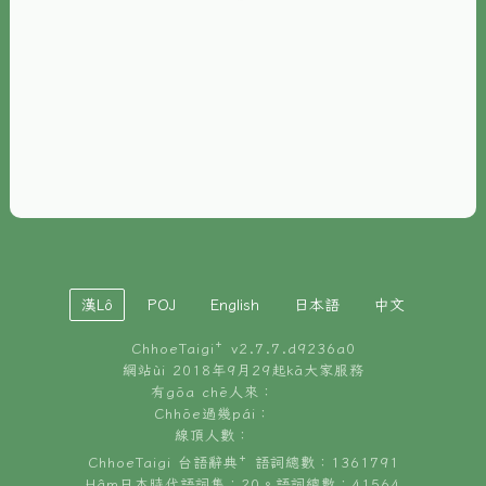
È-phoh
資源
📖
ChhoeTaigi⁺ 冊讀á
🐮
台文牛--哥
📚
台語文記憶
🏛️
白話字博物館
漢Lô
POJ
English
日本語
中文
🐶
狗公會曉學台語
ChhoeTaigi⁺ v
2.7.7.d9236a0
🎪
台文博覽會
網站ùi 2018年9月29起kā大家服務
有gōa chē人來：
🍜
Chhōe過幾pái：
台文雞絲麵
線頂人數：
ChhoeTaigi 台語辭典⁺ 語詞總數：1361791
Hâm日本時代語詞集：20。語詞總數：41564