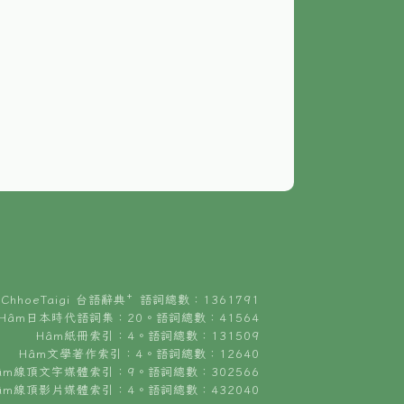
ChhoeTaigi 台語辭典⁺ 語詞總數：1361791
Hâm日本時代語詞集：20。語詞總數：41564
Hâm紙冊索引：4。語詞總數：131509
Hâm文學著作索引：4。語詞總數：12640
âm線頂文字媒體索引：9。語詞總數：302566
âm線頂影片媒體索引：4。語詞總數：432040