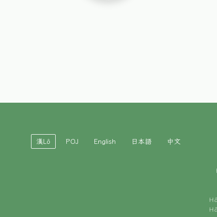
漢Lô
POJ
English
日本語
中文
H
H