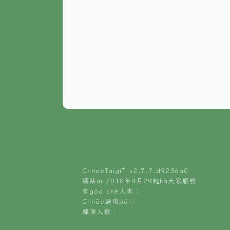
ChhoeTaigi⁺ v
2.7.7.d9236a0
網站ùi 2018年9月29起kā大家服務
有gōa chē人來：
Chhōe過幾pái：
線頂人數：