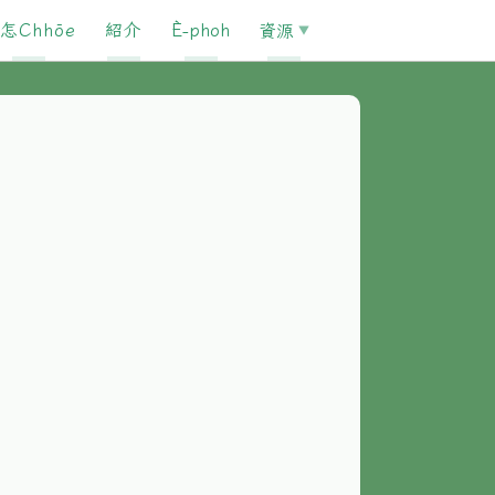
怎Chhōe
紹介
È-phoh
資源