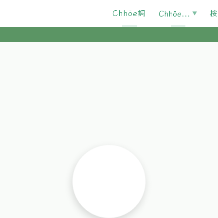
Chhōe詞
按
Chhōe...