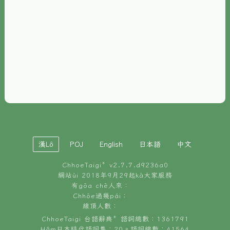
È-phoh
資源
📖
ChhoeTaigi⁺ 冊讀á
🐮
台文牛--哥
📚
台語文記憶
🏛️
白話字博物館
漢Lô
POJ
English
日本語
中文
🐶
狗公會曉學台語
ChhoeTaigi⁺ v
2.7.7.d9236a0
🎪
台文博覽會
網站ùi 2018年9月29起kā大家服務
有gōa chē人來：
🍜
Chhōe過幾pái：
台文雞絲麵
線頂人數：
ChhoeTaigi 台語辭典⁺ 語詞總數：1361791
Hâm日本時代語詞集：20。語詞總數：41564