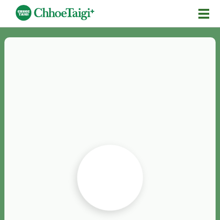
Mĕ-n
Chhōe詞
Chhōe...
Chhōe見本
Chhōe助數詞
Chhōe全文
Chhōe資料集
按怎Chhōe
紹介