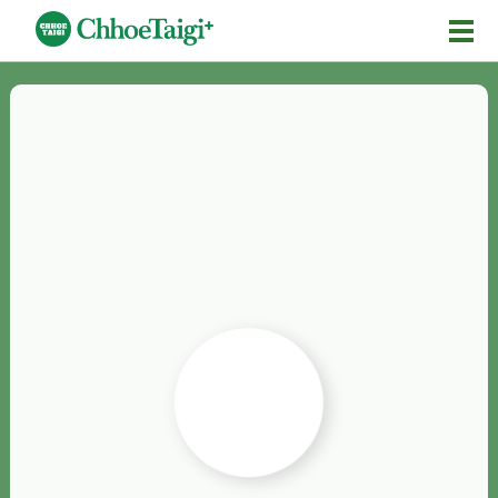
Mĕ-n
Chhōe詞
Chhōe...
Chhōe見本
Chhōe助數詞
Chhōe全文
Chhōe資料集
按怎Chhōe
紹介