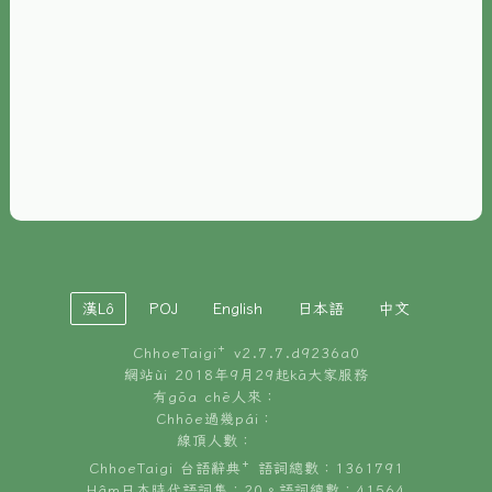
È-phoh
資源
📖
ChhoeTaigi⁺ 冊讀á
🐮
台文牛--哥
📚
台語文記憶
🏛️
白話字博物館
漢Lô
POJ
English
日本語
中文
🐶
狗公會曉學台語
ChhoeTaigi⁺ v
2.7.7.d9236a0
🎪
台文博覽會
網站ùi 2018年9月29起kā大家服務
有gōa chē人來：
🍜
Chhōe過幾pái：
台文雞絲麵
線頂人數：
ChhoeTaigi 台語辭典⁺ 語詞總數：1361791
Hâm日本時代語詞集：20。語詞總數：41564