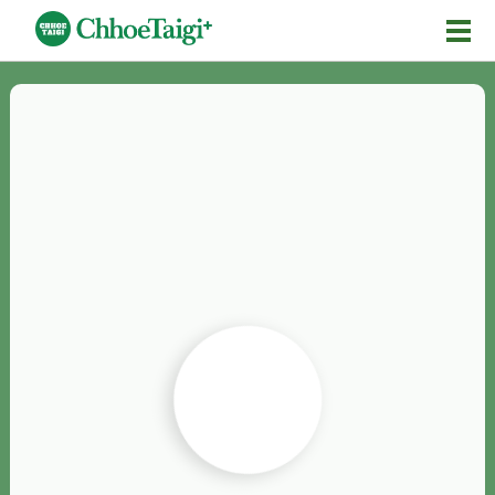
Mĕ-n
Chhōe詞
Chhōe...
Chhōe見本
Chhōe助數詞
Chhōe全文
Chhōe資料集
按怎Chhōe
紹介