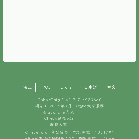
È-phoh
資源
📖
ChhoeTaigi⁺ 冊讀á
🐮
台文牛--哥
📚
台語文記憶
🏛️
白話字博物館
漢Lô
POJ
English
日本語
中文
🐶
狗公會曉學台語
ChhoeTaigi⁺ v
2.7.7.d9236a0
🎪
台文博覽會
網站ùi 2018年9月29起kā大家服務
有gōa chē人來：
🍜
Chhōe過幾pái：
台文雞絲麵
線頂人數：
ChhoeTaigi 台語辭典⁺ 語詞總數：1361791
Hâm日本時代語詞集：20。語詞總數：41564