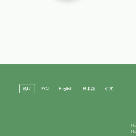
漢Lô
POJ
English
日本語
中文
H
H