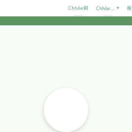
Chhōe詞
按
Chhōe...