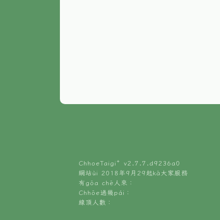
ChhoeTaigi⁺ v
2.7.7.d9236a0
網站ùi 2018年9月29起kā大家服務
有gōa chē人來：
Chhōe過幾pái：
線頂人數：