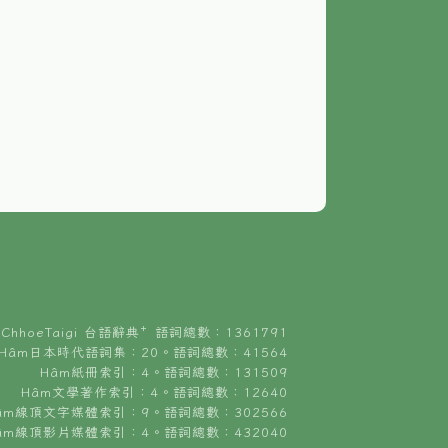
ChhoeTaigi 台語辭典⁺ 語詞總數：1361791
Hâm日本時代語詞集：20。語詞總數：41564
Hâm紙冊索引：4。語詞總數：131509
Hâm文學著作索引：4。語詞總數：12640
âm線頂文字媒體索引：9。語詞總數：302566
âm線頂影片媒體索引：4。語詞總數：432040