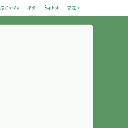
怎Chhōe
紹介
È-phoh
資源