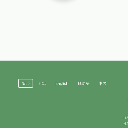
漢Lô
POJ
English
日本語
中文
H
H