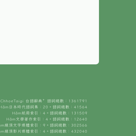
ChhoeTaigi 台語辭典⁺ 語詞總數：1361791
Hâm日本時代語詞集：20。語詞總數：41564
Hâm紙冊索引：4。語詞總數：131509
Hâm文學著作索引：4。語詞總數：12640
âm線頂文字媒體索引：9。語詞總數：302566
âm線頂影片媒體索引：4。語詞總數：432040