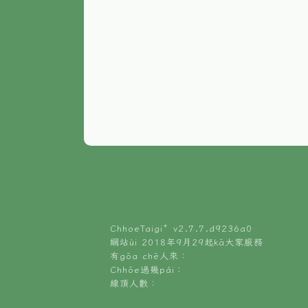
ChhoeTaigi⁺ v
2.7.7.d9236a0
網站ùi 2018年9月29起kā大家服務
有gōa chē人來：
Chhōe過幾pái：
線頂人數：