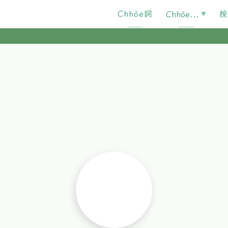
Chhōe詞
按
Chhōe...