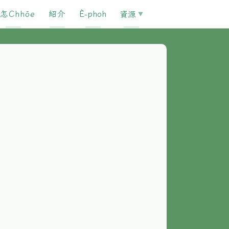
怎Chhōe
紹介
È-phoh
資源