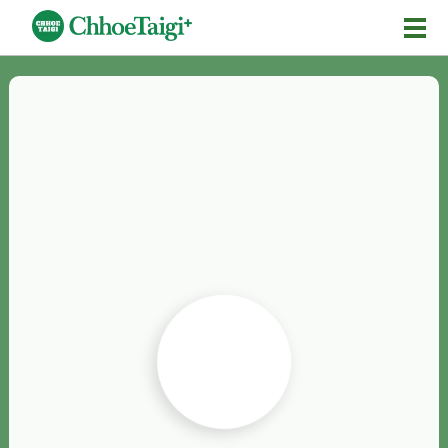
Mĕ-n
Chhōe詞
Chhōe...
Chhōe見本
Chhōe助數詞
Chhōe全文
Chhōe資料集
按怎Chhōe
紹介