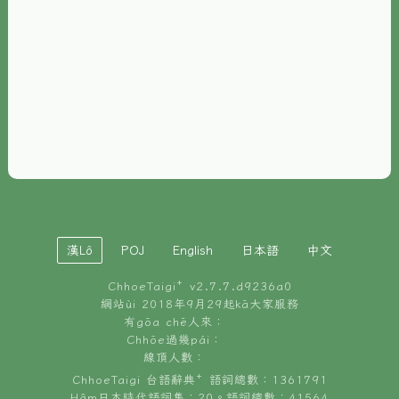
È-phoh
資源
📖
ChhoeTaigi⁺ 冊讀á
🐮
台文牛--哥
📚
台語文記憶
🏛️
白話字博物館
漢Lô
POJ
English
日本語
中文
🐶
狗公會曉學台語
ChhoeTaigi⁺ v
2.7.7.d9236a0
🎪
台文博覽會
網站ùi 2018年9月29起kā大家服務
有gōa chē人來：
🍜
Chhōe過幾pái：
台文雞絲麵
線頂人數：
ChhoeTaigi 台語辭典⁺ 語詞總數：1361791
Hâm日本時代語詞集：20。語詞總數：41564