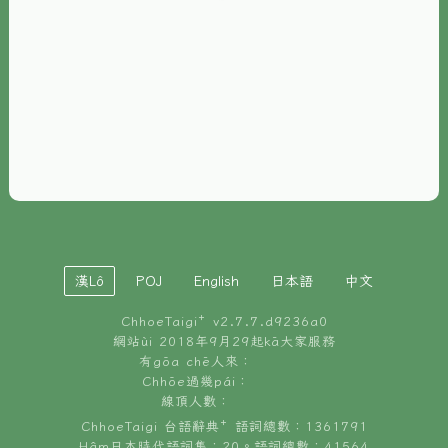
È-phoh
資源
📖
ChhoeTaigi⁺ 冊讀á
🐮
台文牛--哥
📚
台語文記憶
🏛️
白話字博物館
漢Lô
POJ
English
日本語
中文
🐶
狗公會曉學台語
ChhoeTaigi⁺ v
2.7.7.d9236a0
🎪
台文博覽會
網站ùi 2018年9月29起kā大家服務
有gōa chē人來：
🍜
Chhōe過幾pái：
台文雞絲麵
線頂人數：
ChhoeTaigi 台語辭典⁺ 語詞總數：1361791
Hâm日本時代語詞集：20。語詞總數：41564