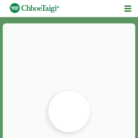
Mĕ-n
Chhōe詞
Chhōe...
Chhōe見本
Chhōe助數詞
Chhōe全文
Chhōe資料集
按怎Chhōe
紹介