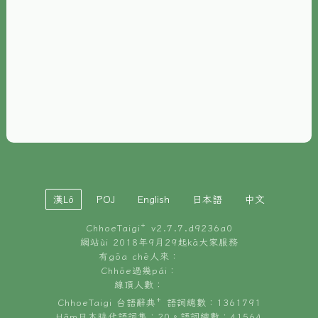
È-phoh
資源
📖
ChhoeTaigi⁺ 冊讀á
🐮
台文牛--哥
📚
台語文記憶
🏛️
白話字博物館
漢Lô
POJ
English
日本語
中文
🐶
狗公會曉學台語
ChhoeTaigi⁺ v
2.7.7.d9236a0
🎪
台文博覽會
網站ùi 2018年9月29起kā大家服務
有gōa chē人來：
🍜
Chhōe過幾pái：
台文雞絲麵
線頂人數：
ChhoeTaigi 台語辭典⁺ 語詞總數：1361791
Hâm日本時代語詞集：20。語詞總數：41564