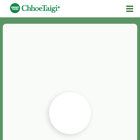
Mĕ-n
Chhōe詞
Chhōe...
Chhōe見本
Chhōe助數詞
Chhōe全文
Chhōe資料集
按怎Chhōe
紹介