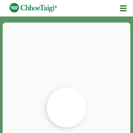
Mĕ-n
Chhōe詞
Chhōe...
Chhōe見本
Chhōe助數詞
Chhōe全文
Chhōe資料集
按怎Chhōe
紹介