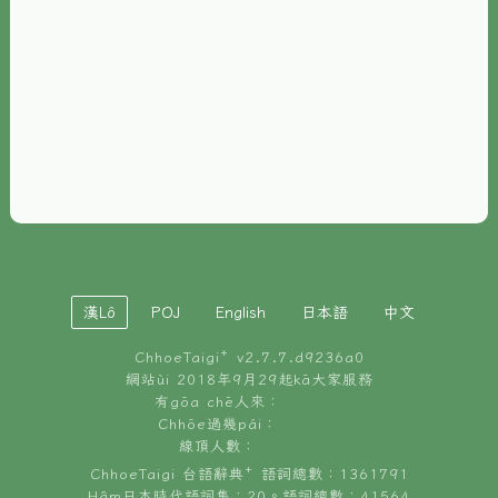
È-phoh
資源
📖
ChhoeTaigi⁺ 冊讀á
🐮
台文牛--哥
📚
台語文記憶
🏛️
白話字博物館
漢Lô
POJ
English
日本語
中文
🐶
狗公會曉學台語
ChhoeTaigi⁺ v
2.7.7.d9236a0
🎪
台文博覽會
網站ùi 2018年9月29起kā大家服務
有gōa chē人來：
🍜
Chhōe過幾pái：
台文雞絲麵
線頂人數：
ChhoeTaigi 台語辭典⁺ 語詞總數：1361791
Hâm日本時代語詞集：20。語詞總數：41564