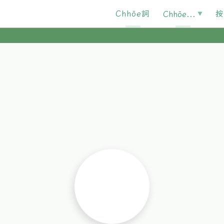
Chhōe詞
按
Chhōe...