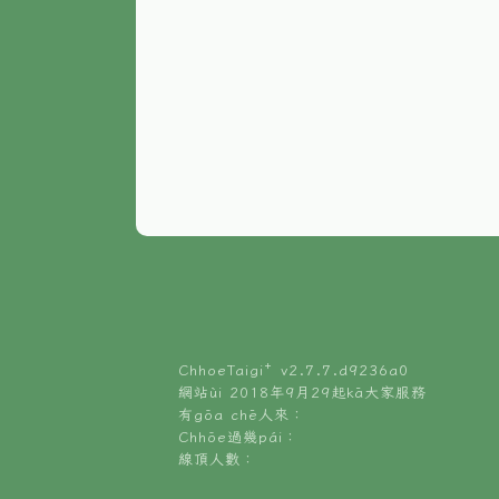
ChhoeTaigi⁺ v
2.7.7.d9236a0
網站ùi 2018年9月29起kā大家服務
有gōa chē人來：
Chhōe過幾pái：
線頂人數：