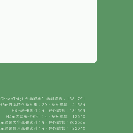
ChhoeTaigi 台語辭典⁺ 語詞總數：1361791
Hâm日本時代語詞集：20。語詞總數：41564
Hâm紙冊索引：4。語詞總數：131509
Hâm文學著作索引：4。語詞總數：12640
âm線頂文字媒體索引：9。語詞總數：302566
âm線頂影片媒體索引：4。語詞總數：432040