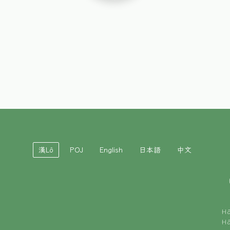
漢Lô
POJ
English
日本語
中文
H
H