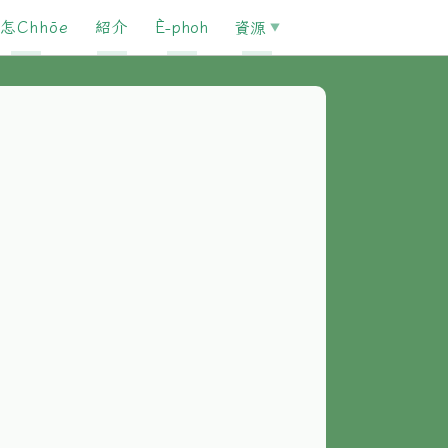
怎Chhōe
紹介
È-phoh
資源