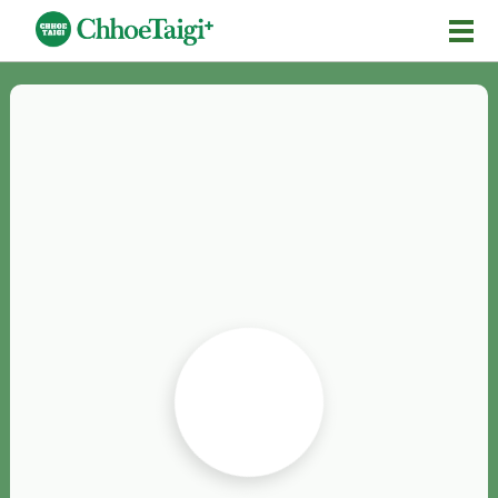
Mĕ-n
Chhōe詞
Chhōe...
Chhōe見本
Chhōe助數詞
Chhōe全文
Chhōe資料集
按怎Chhōe
紹介