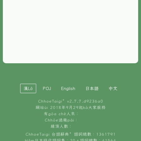
È-phoh
資源
📖
ChhoeTaigi⁺ 冊讀á
🐮
台文牛--哥
📚
台語文記憶
🏛️
白話字博物館
漢Lô
POJ
English
日本語
中文
🐶
狗公會曉學台語
ChhoeTaigi⁺ v
2.7.7.d9236a0
🎪
台文博覽會
網站ùi 2018年9月29起kā大家服務
有gōa chē人來：
🍜
Chhōe過幾pái：
台文雞絲麵
線頂人數：
ChhoeTaigi 台語辭典⁺ 語詞總數：1361791
Hâm日本時代語詞集：20。語詞總數：41564