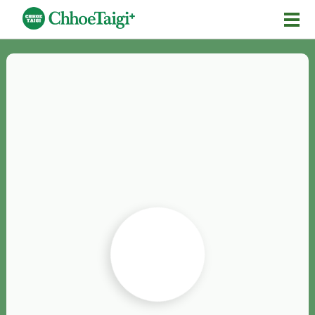
Mĕ-n
Chhōe詞
Chhōe...
Chhōe見本
Chhōe助數詞
Chhōe全文
Chhōe資料集
按怎Chhōe
紹介