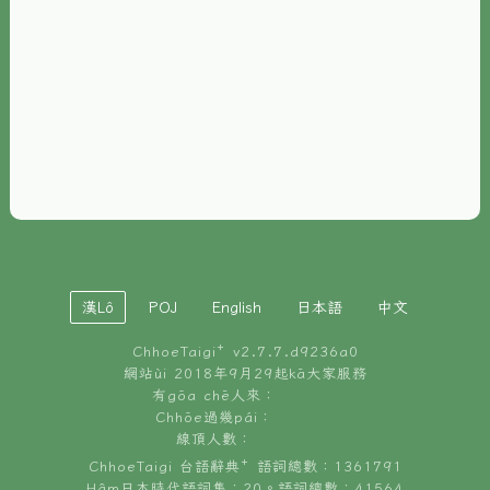
È-phoh
資源
📖
ChhoeTaigi⁺ 冊讀á
🐮
台文牛--哥
📚
台語文記憶
🏛️
白話字博物館
漢Lô
POJ
English
日本語
中文
🐶
狗公會曉學台語
ChhoeTaigi⁺ v
2.7.7.d9236a0
🎪
台文博覽會
網站ùi 2018年9月29起kā大家服務
有gōa chē人來：
🍜
Chhōe過幾pái：
台文雞絲麵
線頂人數：
ChhoeTaigi 台語辭典⁺ 語詞總數：1361791
Hâm日本時代語詞集：20。語詞總數：41564