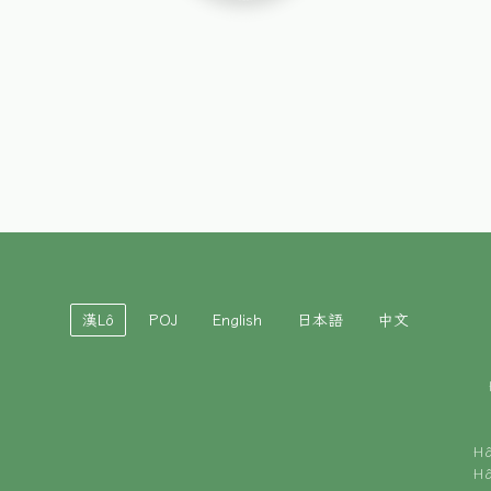
漢Lô
POJ
English
日本語
中文
H
H