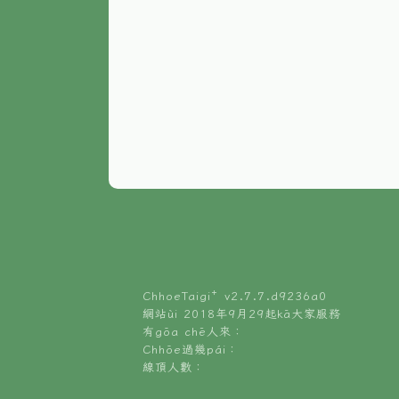
ChhoeTaigi⁺ v
2.7.7.d9236a0
網站ùi 2018年9月29起kā大家服務
有gōa chē人來：
Chhōe過幾pái：
線頂人數：