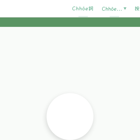
Chhōe詞
按
Chhōe...