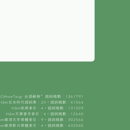
ChhoeTaigi 台語辭典⁺ 語詞總數：1361791
Hâm日本時代語詞集：20。語詞總數：41564
Hâm紙冊索引：4。語詞總數：131509
Hâm文學著作索引：4。語詞總數：12640
âm線頂文字媒體索引：9。語詞總數：302566
âm線頂影片媒體索引：4。語詞總數：432040