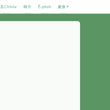
怎Chhōe
紹介
È-phoh
資源