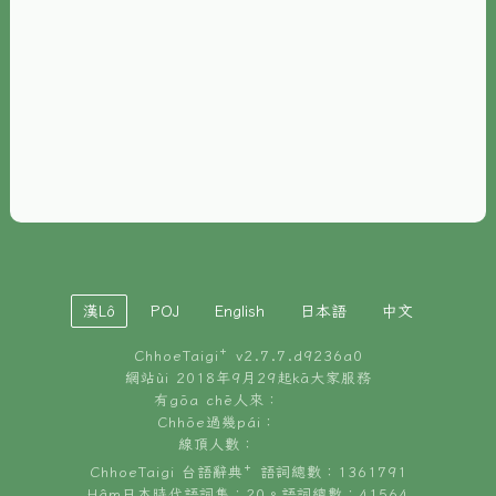
È-phoh
資源
📖
ChhoeTaigi⁺ 冊讀á
🐮
台文牛--哥
📚
台語文記憶
🏛️
白話字博物館
漢Lô
POJ
English
日本語
中文
🐶
狗公會曉學台語
ChhoeTaigi⁺ v
2.7.7.d9236a0
🎪
台文博覽會
網站ùi 2018年9月29起kā大家服務
有gōa chē人來：
🍜
Chhōe過幾pái：
台文雞絲麵
線頂人數：
ChhoeTaigi 台語辭典⁺ 語詞總數：1361791
Hâm日本時代語詞集：20。語詞總數：41564