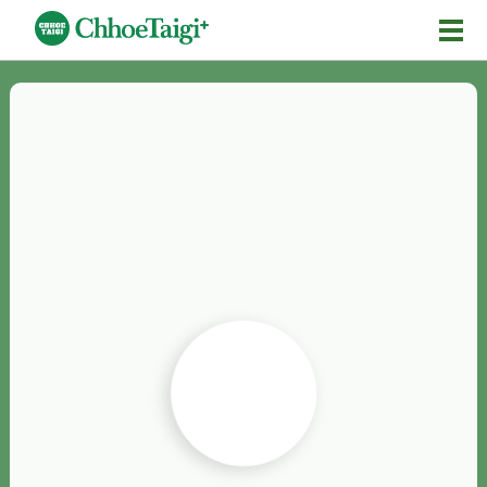
Mĕ-n
Chhōe詞
Chhōe...
Chhōe見本
Chhōe助數詞
Chhōe全文
Chhōe資料集
按怎Chhōe
紹介