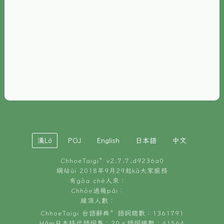
È-phoh
資源
📖
ChhoeTaigi⁺ 冊讀á
🐮
台文牛--哥
📚
台語文記憶
🏛️
白話字博物館
漢Lô
POJ
English
日本語
中文
🐶
狗公會曉學台語
ChhoeTaigi⁺ v
2.7.7.d9236a0
🎪
台文博覽會
網站ùi 2018年9月29起kā大家服務
有gōa chē人來：
🍜
Chhōe過幾pái：
台文雞絲麵
線頂人數：
ChhoeTaigi 台語辭典⁺ 語詞總數：1361791
Hâm日本時代語詞集：20。語詞總數：41564