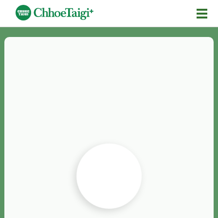
Mĕ-n
Chhōe詞
Chhōe...
Chhōe見本
Chhōe助數詞
Chhōe全文
Chhōe資料集
按怎Chhōe
紹介