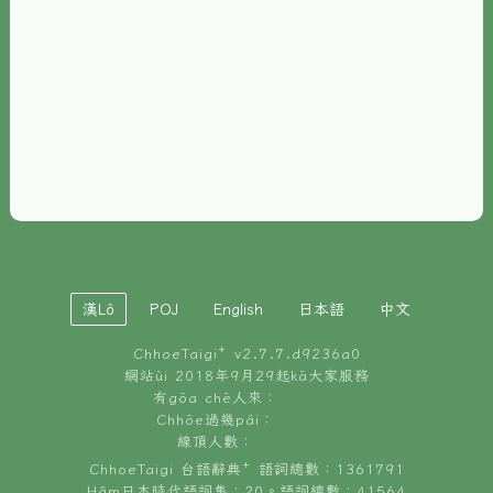
È-phoh
資源
📖
ChhoeTaigi⁺ 冊讀á
🐮
台文牛--哥
📚
台語文記憶
🏛️
白話字博物館
漢Lô
POJ
English
日本語
中文
🐶
狗公會曉學台語
ChhoeTaigi⁺ v
2.7.7.d9236a0
🎪
台文博覽會
網站ùi 2018年9月29起kā大家服務
有gōa chē人來：
🍜
Chhōe過幾pái：
台文雞絲麵
線頂人數：
ChhoeTaigi 台語辭典⁺ 語詞總數：1361791
Hâm日本時代語詞集：20。語詞總數：41564