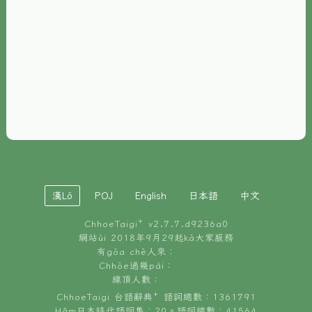
È-phoh
資源
📖
ChhoeTaigi⁺ 冊讀á
🐮
台文牛--哥
📚
台語文記憶
🏛️
白話字博物館
漢Lô
POJ
English
日本語
中文
🐶
狗公會曉學台語
ChhoeTaigi⁺ v
2.7.7.d9236a0
🎪
台文博覽會
網站ùi 2018年9月29起kā大家服務
有gōa chē人來：
🍜
Chhōe過幾pái：
台文雞絲麵
線頂人數：
ChhoeTaigi 台語辭典⁺ 語詞總數：1361791
Hâm日本時代語詞集：20。語詞總數：41564