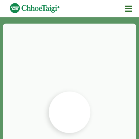
Mĕ-n
Chhōe詞
Chhōe...
Chhōe見本
Chhōe助數詞
Chhōe全文
Chhōe資料集
按怎Chhōe
紹介