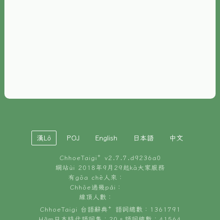
È-phoh
資源
📖
ChhoeTaigi⁺ 冊讀á
🐮
台文牛--哥
📚
台語文記憶
🏛️
白話字博物館
漢Lô
POJ
English
日本語
中文
🐶
狗公會曉學台語
ChhoeTaigi⁺ v
2.7.7.d9236a0
🎪
台文博覽會
網站ùi 2018年9月29起kā大家服務
有gōa chē人來：
🍜
Chhōe過幾pái：
台文雞絲麵
線頂人數：
ChhoeTaigi 台語辭典⁺ 語詞總數：1361791
Hâm日本時代語詞集：20。語詞總數：41564