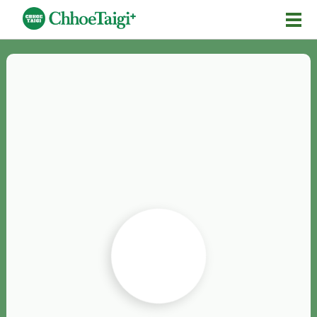
Mĕ-n
Chhōe詞
Chhōe...
Chhōe見本
Chhōe助數詞
Chhōe全文
Chhōe資料集
按怎Chhōe
紹介